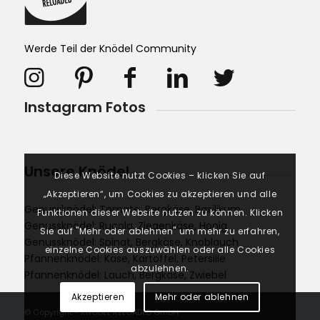
Werde Teil der Knödel Community
Instagram Fotos
Unsere Knödel
Diese Website nutzt Cookies – klicken Sie auf
„Akzeptieren“, um Cookies zu akzeptieren und alle
Genussknödel: Tomate, Bergkäse, Basilikum
Funktionen dieser Website nutzen zu können. Klicken
Genussknödel: Rucola, Ziegenkäse, Honig
Sie auf "Mehr oder ablehnen" um mehr zu erfahren,
Genussknödel: Spinat, Bergkäse, Knoblauch
einzelne Cookies auszuwählen oder alle Cookies
Pfannenknödel: Käse, Kartoffel, Petersilie
abzulehnen.
Pfannenknödel: Lauch, Bergkäse, Zwiebel
Akzeptieren
Mehr oder ablehnen
© Copyright - KNÖDEL RELOADED GmbH